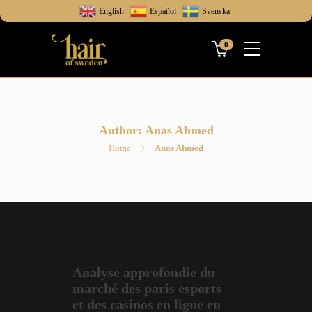
English
Español
Svenska
0
Author:
Anas Ahmed
Home
Anas Ahmed
Analyse approfondie du
marché des paris esports
et des casinos en ligne en