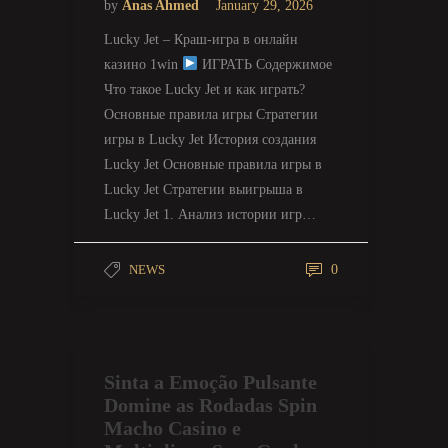
by
Anas Ahmed
January 29, 2026
Lucky Jet – Краш-игра в онлайн
казино 1win
ИГРАТЬ Содержимое
Что такое Lucky Jet и как играть?
Основные правила игры Стратегии
игры в Lucky Jet История создания
Lucky Jet Основные правила игры в
Lucky Jet Стратегии выигрыша в
Lucky Jet 1. Анализ истории игр…
NEWS
0
Sinta a Emoção Pulsante
Domine as Rodadas Spin
Macho Casino e