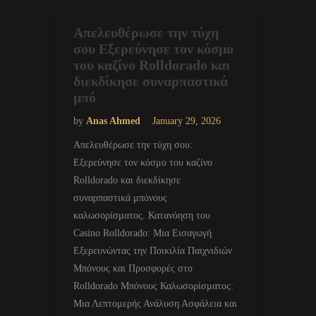
Απελευθέρωσε την τύχη
σου Εξερεύνησε τον κόσμο
του καζίνο Rolldorado και
διεκδίκησε συναρπαστικά
μπό
by
Anas Ahmed
January 29, 2026
Απελευθέρωσε την τύχη σου:
Εξερεύνησε τον κόσμο του καζίνο
Rolldorado και διεκδίκησε
συναρπαστικά μπόνους
καλωσορίσματος. Κατανόηση του
Casino Rolldorado: Μια Εισαγωγή
Εξερευνώντας την Ποικιλία Παιχνιδιών
Μπόνους και Προσφορές στο
Rolldorado Μπόνους Καλωσορίσματος:
Μια Λεπτομερής Ανάλυση Ασφάλεια και