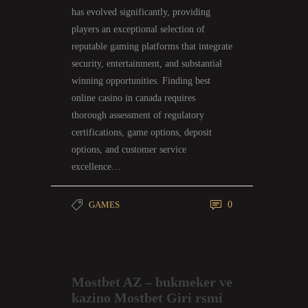
has evolved significantly, providing
players an exceptional selection of
reputable gaming platforms that integrate
security, entertainment, and substantial
winning opportunities. Finding best
online casino in canada requires
thorough assessment of regulatory
certifications, game options, deposit
options, and customer service
excellence…
GAMES
0
Mostbet AZ – bukmeker ve
kazino Mostbet Giri rsmi