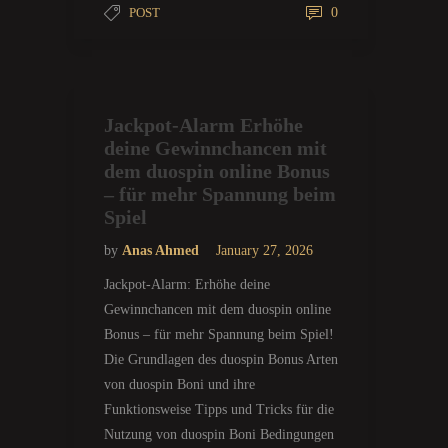
POST
0
Jackpot-Alarm Erhöhe
deine Gewinnchancen mit
dem duospin online Bonus
– für mehr Spannung beim
Spiel
by
Anas Ahmed
January 27, 2026
Jackpot-Alarm: Erhöhe deine
Gewinnchancen mit dem duospin online
Bonus – für mehr Spannung beim Spiel!
Die Grundlagen des duospin Bonus Arten
von duospin Boni und ihre
Funktionsweise Tipps und Tricks für die
Nutzung von duospin Boni Bedingungen