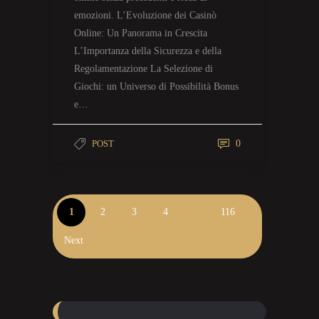
emozioni. L’Evoluzione dei Casinò
Online: Un Panorama in Crescita
L’Importanza della Sicurezza e della
Regolamentazione La Selezione di
Giochi: un Universo di Possibilità Bonus
e…
POST
0
1
2
3
4
…
116
Next