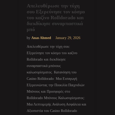
Απελευθέρωσε την τύχη
σου Εξερεύνησε τον κόσμο
του καζίνο Rolldorado και
διεκδίκησε συναρπαστικά
μπό
by
Anas Ahmed
January 29, 2026
Απελευθέρωσε την τύχη σου:
Εξερεύνησε τον κόσμο του καζίνο
Rolldorado και διεκδίκησε
συναρπαστικά μπόνους
καλωσορίσματος. Κατανόηση του
Casino Rolldorado: Μια Εισαγωγή
Εξερευνώντας την Ποικιλία Παιχνιδιών
Μπόνους και Προσφορές στο
Rolldorado Μπόνους Καλωσορίσματος:
Μια Λεπτομερής Ανάλυση Ασφάλεια και
Αξιοπιστία του Casino Rolldorado