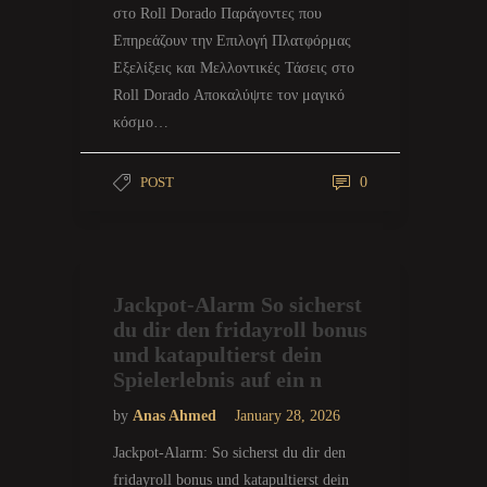
στο Roll Dorado Παράγοντες που
Επηρεάζουν την Επιλογή Πλατφόρμας
Εξελίξεις και Μελλοντικές Τάσεις στο
Roll Dorado Αποκαλύψτε τον μαγικό
κόσμο…
POST
0
Jackpot-Alarm So sicherst
du dir den fridayroll bonus
und katapultierst dein
Spielerlebnis auf ein n
by
Anas Ahmed
January 28, 2026
Jackpot-Alarm: So sicherst du dir den
fridayroll bonus und katapultierst dein