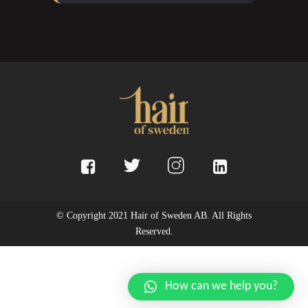
© Copyright 2021 Hair of Sweden AB. All Rights
Reserved.
How can we help you?