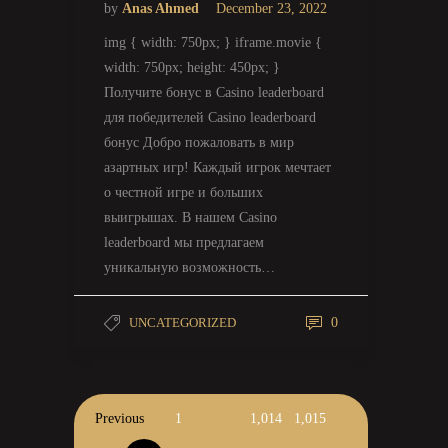
by
Anas Ahmed
December 23, 2022
img { width: 750px; } iframe.movie {
width: 750px; height: 450px; }
Получите бонус в Casino leaderboard
для победителей Casino leaderboard
бонус Добро пожаловать в мир
азартных игр! Каждый игрок мечтает
о честной игре и больших
выигрышах. В нашем Casino
leaderboard мы предлагаем
уникальную возможность…
UNCATEGORIZED
0
Previous
1
…
1,014
1,015