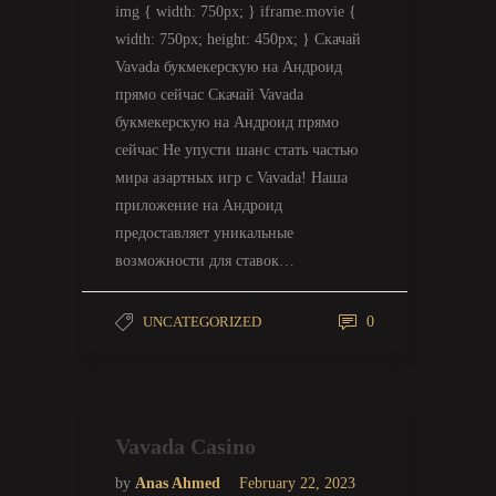
img { width: 750px; } iframe.movie {
width: 750px; height: 450px; } Скачай
Vavada букмекерскую на Андроид
прямо сейчас Скачай Vavada
букмекерскую на Андроид прямо
сейчас Не упусти шанс стать частью
мирa азартных игр с Vavada! Наша
приложение на Андроид
предоставляет уникальные
возможности для ставок…
UNCATEGORIZED
0
Vavada Casino
by
Anas Ahmed
February 22, 2023