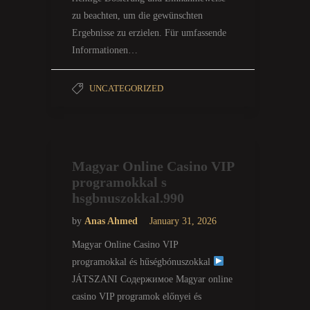
zu beachten, um die gewünschten
Ergebnisse zu erzielen. Für umfassende
Informationen…
UNCATEGORIZED
Magyar Online Casino VIP
programokkal s
hsgbnuszokkal.990
by
Anas Ahmed
January 31, 2026
Magyar Online Casino VIP
programokkal és hűségbónuszokkal
JÁTSZANI Содержимое Magyar online
casino VIP programok előnyei és