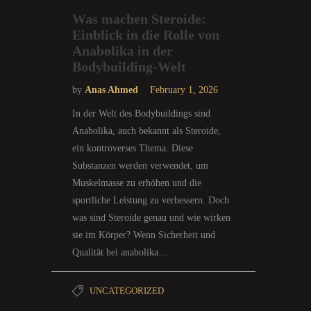
Was machen Steroide:
Einblick in die Rolle von
Anabolika in der
Bodybuilding-Welt
by
Anas Ahmed
February 1, 2026
In der Welt des Bodybuildings sind
Anabolika, auch bekannt als Steroide,
ein kontroverses Thema. Diese
Substanzen werden verwendet, um
Muskelmasse zu erhöhen und die
sportliche Leistung zu verbessern. Doch
was sind Steroide genau und wie wirken
sie im Körper? Wenn Sicherheit und
Qualität bei anabolika…
UNCATEGORIZED