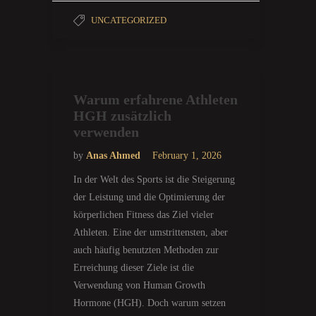
UNCATEGORIZED
Warum erfahrene Athleten
HGH zusätzlich
verwenden
by
Anas Ahmed
February 1, 2026
In der Welt des Sports ist die Steigerung
der Leistung und die Optimierung der
körperlichen Fitness das Ziel vieler
Athleten. Eine der umstrittensten, aber
auch häufig benutzten Methoden zur
Erreichung dieser Ziele ist die
Verwendung von Human Growth
Hormone (HGH). Doch warum setzen