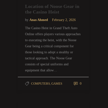
Location of Noose Gear in
the Casino Heist
by
Anas Ahmed
February 2, 2026
The Casino Heist in Grand Theft Auto
Online offers players various approaches
to executing the heist, with the Noose
Gear being a critical component for
those looking to adopt a stealthy or
tactical approach. The Noose Gear
consists of special uniforms and
equipment that allow…
COMPUTERS, GAMES
0