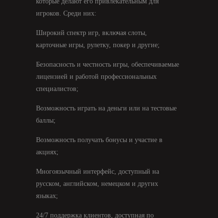
которые делают его привлекательным для
игроков. Среди них:
Широкий спектр игр, включая слоты,
карточные игры, рулетку, покер и другие;
Безопасность и честность игры, обеспечиваемые
лицензией и работой профессиональных
специалистов;
Возможность играть на деньги или на тестовые
баллы;
Возможность получать бонусы и участие в
акциях;
Многоязычный интерфейс, доступный на
русском, английском, немецком и других
языках;
24/7 поддержка клиентов, доступная по