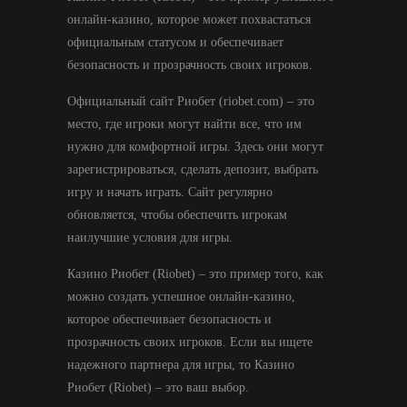
онлайн-казино, которое может похвастаться
официальным статусом и обеспечивает
безопасность и прозрачность своих игроков.
Официальный сайт Риобет (riobet.com) – это
место, где игроки могут найти все, что им
нужно для комфортной игры. Здесь они могут
зарегистрироваться, сделать депозит, выбрать
игру и начать играть. Сайт регулярно
обновляется, чтобы обеспечить игрокам
наилучшие условия для игры.
Казино Риобет (Riobet) – это пример того, как
можно создать успешное онлайн-казино,
которое обеспечивает безопасность и
прозрачность своих игроков. Если вы ищете
надежного партнера для игры, то Казино
Риобет (Riobet) – это ваш выбор.