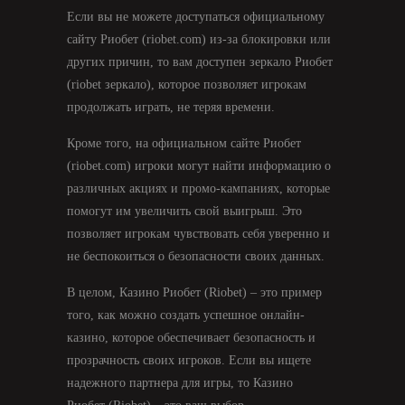
Если вы не можете доступаться официальному
сайту Риобет (riobet.com) из-за блокировки или
других причин, то вам доступен зеркало Риобет
(riobet зеркало), которое позволяет игрокам
продолжать играть, не теряя времени.
Кроме того, на официальном сайте Риобет
(riobet.com) игроки могут найти информацию о
различных акциях и промо-кампаниях, которые
помогут им увеличить свой выигрыш. Это
позволяет игрокам чувствовать себя уверенно и
не беспокоиться о безопасности своих данных.
В целом, Казино Риобет (Riobet) – это пример
того, как можно создать успешное онлайн-
казино, которое обеспечивает безопасность и
прозрачность своих игроков. Если вы ищете
надежного партнера для игры, то Казино