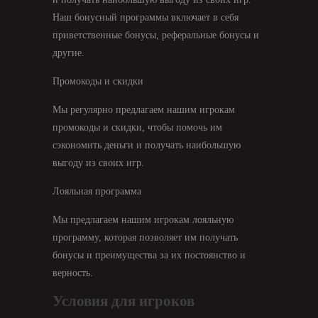
Наш бонусный программы включает в себя
приветственные бонусы, реферальные бонусы и
другие.
Промокоды и скидки
Мы регулярно предлагаем нашим игрокам
промокоды и скидки, чтобы помочь им
сэкономить деньги и получать наибольшую
выгоду из своих игр.
Лояльная программа
Мы предлагаем нашим игрокам лояльную
программу, которая позволяет им получать
бонусы и преимущества за их постоянство и
верность.
Условия для игроков