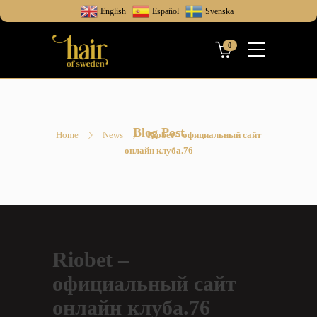
English
Español
Svenska
0
Blog Post
Home
News
Riobet – официальный сайт
онлайн клуба.76
Riobet –
официальный сайт
онлайн клуба.76