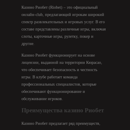
Казино Риобет (Riobet) – это официальный
онлайн-club, предлагающий игрокам широкий
спектр развлекательных и игровых услуг. В его
составе представлены различные игры, включая
слоты, карточные игры, рулетку, покер и
другие.
Казино Риобет функционирует на основе
лицензии, выданной на территории Кюрасао,
что обеспечивает безопасность и честность
игры. В клубе работает команда
профессиональных специалистов, которые
обеспечивают функционирование и
обслуживание игроков.
Преимущества казино Риобет
Казино Риобет предлагает ряд преимуществ,