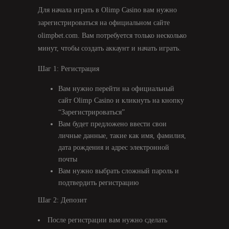
Для начала играть в Olimp Casino вам нужно
зарегистрироваться на официальном сайте
olimpbet.com. Вам потребуется только несколько
минут, чтобы создать аккаунт и начать играть.
Шаг 1: Регистрация
Вам нужно перейти на официальный
сайт Olimp Casino и кликнуть на кнопку
“Зарегистрироваться”
Вам будет предложено ввести свои
личные данные, такие как имя, фамилия,
дата рождения и адрес электронной
почты
Вам нужно выбрать сложный пароль и
подтвердить регистрацию
Шаг 2: Депозит
После регистрации вам нужно сделать