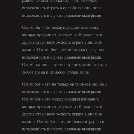
рынке. Олимп бет скачать – это не только
возможность играть в онлайн-казино, но и
возможность получать реальные выигрыши.
Олимп бк – это международная компания,
которая предлагает игрокам из Казахстана и
других стран возможность играть в онлайн-
казино. Олимп бет – это не только игры, но и
возможность получать реальные выигрыши.
Олимп казино – это место, где можно играть в
любое время и из любой точки мира.
Олимпбет – это не только онлайн-казино, но и
возможность получать реальные выигрыши.
Олимпбет – это международная компания,
которая предлагает игрокам из Казахстана и
других стран возможность играть в онлайн-
казино. Олимпбет – это не только игры, но и
возможность получать реальные выигрыши.