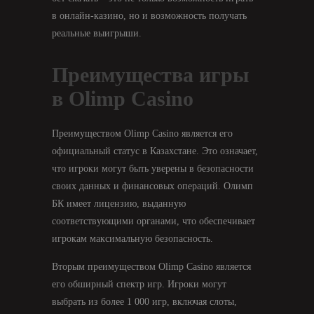
в онлайн-казино, но и возможность получать
реальные выигрыши.
Преимущества игры
в Olimp Casino
Преимуществом Olimp Casino является его
официальный статус в Казахстане. Это означает,
что игроки могут быть уверены в безопасности
своих данных и финансовых операций. Олимп
БК имеет лицензию, выданную
соответствующими органами, что обеспечивает
игрокам максимальную безопасность.
Вторым преимуществом Olimp Casino является
его обширный спектр игр. Игроки могут
выбрать из более 1 000 игр, включая слоты,