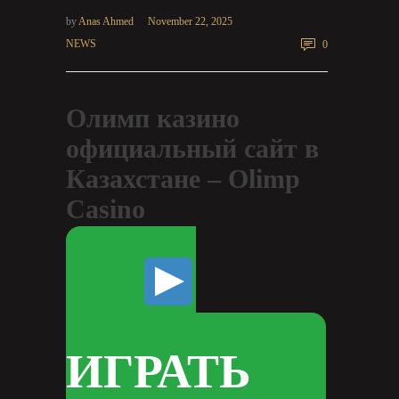
by
Anas Ahmed
November 22, 2025
NEWS
0
Олимп казино
официальный сайт в
Казахстане – Olimp
Casino
ИГРАТЬ