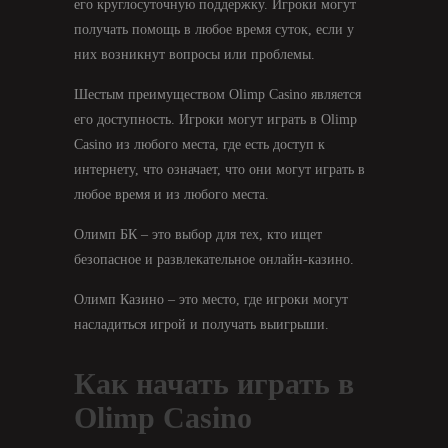
его круглосуточную поддержку. Игроки могут
получать помощь в любое время суток, если у
них возникнут вопросы или проблемы.
Шестым преимуществом Olimp Casino является
его доступность. Игроки могут играть в Olimp
Casino из любого места, где есть доступ к
интернету, что означает, что они могут играть в
любое время и из любого места.
Олимп БК – это выбор для тех, кто ищет
безопасное и развлекательное онлайн-казино.
Олимп Казино – это место, где игроки могут
насладиться игрой и получать выигрыши.
Как начать играть в
Olimp Casino