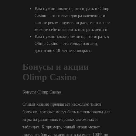
Вам нужно помнить, что играть в Olimp
Casino – это только для развлечения, и
вам не рекомендуется играть, если вы не
можете себе позволить потерять деньги
Вам нужно также помнить, что играть в
Olimp Casino – это только для лиц,
достигших 18-летнего возраста
Бонусы и акции
Olimp Casino
Бонусы Olimp Casino
Олимп казино предлагает несколько типов
бонусов, которые могут быть использованы для
игры на различных игровых автоматах и
таблицах. К примеру, новый игрок может
получить бонус на депозит в размере 100% до