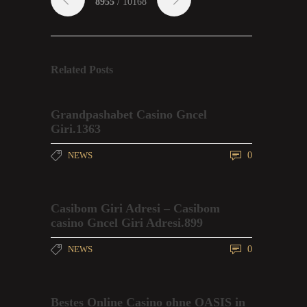
8955
/ 10168
Related Posts
Grandpashabet Casino Gncel
Giri.1363
NEWS
0
Casibom Giri Adresi – Casibom
casino Gncel Giri Adresi.899
NEWS
0
Bestes Online Casino ohne OASIS in