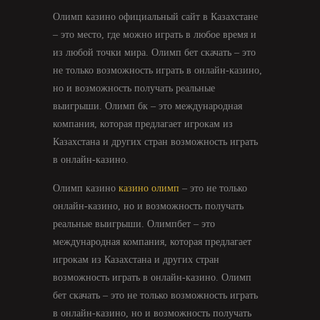
Олимп казино официальный сайт в Казахстане
– это место, где можно играть в любое время и
из любой точки мира. Олимп бет скачать – это
не только возможность играть в онлайн-казино,
но и возможность получать реальные
выигрыши. Олимп бк – это международная
компания, которая предлагает игрокам из
Казахстана и других стран возможность играть
в онлайн-казино.
Олимп казино
казино олимп
– это не только
онлайн-казино, но и возможность получать
реальные выигрыши. Олимпбет – это
международная компания, которая предлагает
игрокам из Казахстана и других стран
возможность играть в онлайн-казино. Олимп
бет скачать – это не только возможность играть
в онлайн-казино, но и возможность получать