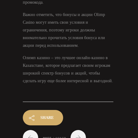
промокода.
Важно отметить, что бонусы и акции Olimp
Casino могут иметь свои условия и
ограничения, поэтому игроки должны
внимательно прочитать условия бонуса или
акции перед использованием.
Олимп казино – это лучшее онлайн-казино в
Казахстане, которое предлагает своим игрокам
широкий спектр бонусов и акций, чтобы
сделать игру еще более интересной и выгодной.
SHARE