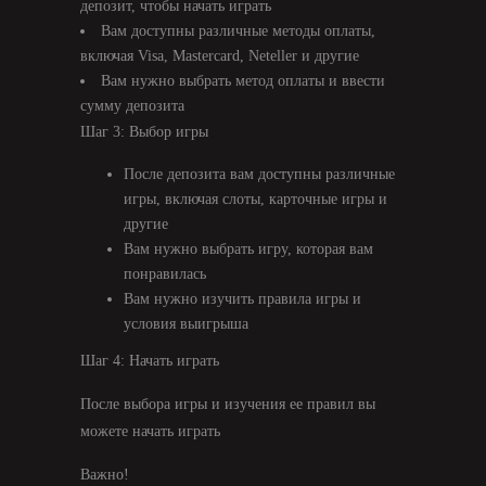
депозит, чтобы начать играть
Вам доступны различные методы оплаты,
включая Visa, Mastercard, Neteller и другие
Вам нужно выбрать метод оплаты и ввести
сумму депозита
Шаг 3: Выбор игры
После депозита вам доступны различные
игры, включая слоты, карточные игры и
другие
Вам нужно выбрать игру, которая вам
понравилась
Вам нужно изучить правила игры и
условия выигрыша
Шаг 4: Начать играть
После выбора игры и изучения ее правил вы
можете начать играть
Важно!