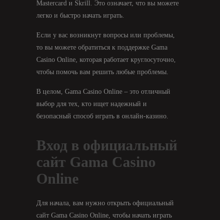
Mastercard и Skrill. Это означает, что вы можете
легко и быстро начать играть.
Если у вас возникнут вопросы или проблемы,
то вы можете обратиться к поддержке Gama
Casino Online, которая работает круглосуточно,
чтобы помочь вам решить любые проблемы.
В целом, Gama Casino Online – это отличный
выбор для тех, кто ищет надежный и
безопасный способ играть в онлайн-казино.
Вход в официальный
сайт Gama Casino
Online
Для начала, вам нужно открыть официальный
сайт Gama Casino Online, чтобы начать играть