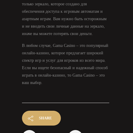
только зеркало, которое создано для
обеспечения доступа к игровым автоматам и
азартным играм. Вам нужно быть осторожным
и не вводить свои личные данные на зеркало,
иначе вы можете потерять свои деньги.
В любом случае, Gama Casino – это популярный
онлайн-казино, которое предлагает широкий
спектр игр и услуг для игроков из всего мира.
Если вы ищете безопасный и надежный способ
играть в онлайн-казино, то Gama Casino – это
ваш выбор.
SHARE