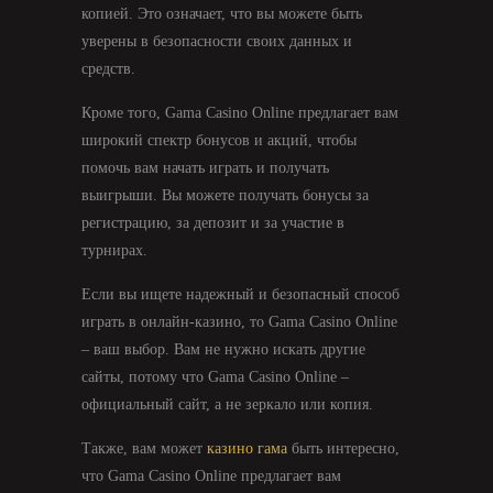
копией. Это означает, что вы можете быть
уверены в безопасности своих данных и
средств.
Кроме того, Gama Casino Online предлагает вам
широкий спектр бонусов и акций, чтобы
помочь вам начать играть и получать
выигрыши. Вы можете получать бонусы за
регистрацию, за депозит и за участие в
турнирах.
Если вы ищете надежный и безопасный способ
играть в онлайн-казино, то Gama Casino Online
– ваш выбор. Вам не нужно искать другие
сайты, потому что Gama Casino Online –
официальный сайт, а не зеркало или копия.
Также, вам может
казино гама
быть интересно,
что Gama Casino Online предлагает вам