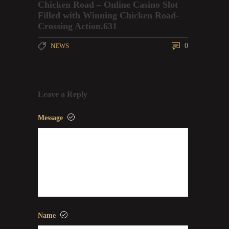
Chicken Road – Online Casino Slot
Filled with Winning Chicken Road-
Crossing Action.631
NEWS
0
Leave a Reply
Message
Name