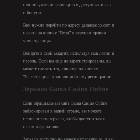
или получать информацию о доступных играх
и бонусах.
Вам нужно перейти по адресу gamacasino.com и
нажать на кнопку “Вход” в верхнем правом
углу страницы.
Войдите в свой аккаунт, используя ваш логин и
пароль. Если вы еще не зарегистрированы, вы
можете сделать это, кликнув на кнопку
“Регистрация” и заполнив форму регистрации.
Зеркало Gama Casino Online
Если официальный сайт Gama Casino Online
заблокирован в вашей стране, вы можете
использовать зеркало, чтобы доступиться к
играм и функциям.
Зеркало доступно по адресу gamacasino.to, и вы