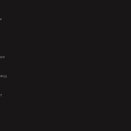
,
м
ают
евод
ет