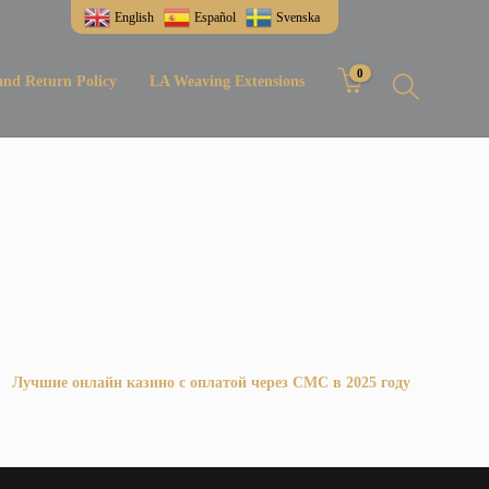
English
Español
Svenska
0
and Return Policy
LA Weaving Extensions
Лучшие онлайн казино с оплатой через СМС в 2025 году