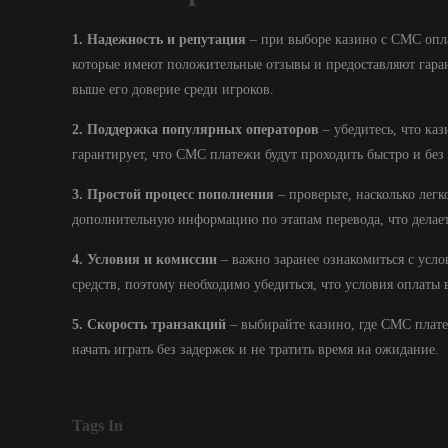
1. Надежность и репутация
– при выборе казино с СМС опл
которые имеют положительные отзывы и предоставляют гаран
выше его доверие среди игроков.
2. Поддержка популярных операторов
– убедитесь, что ка
гарантирует, что СМС платежи будут проходить быстро и без 
3. Простой процесс пополнения
– проверьте, насколько лег
дополнительную информацию по этапам перевода, что делает
4. Условия и комиссии
– важно заранее ознакомиться с усл
средств, поэтому необходимо убедиться, что условия оплаты 
5. Скорость транзакций
– выбирайте казино, где СМС платеж
начать играть без задержек и не тратить время на ожидание.
Tags In