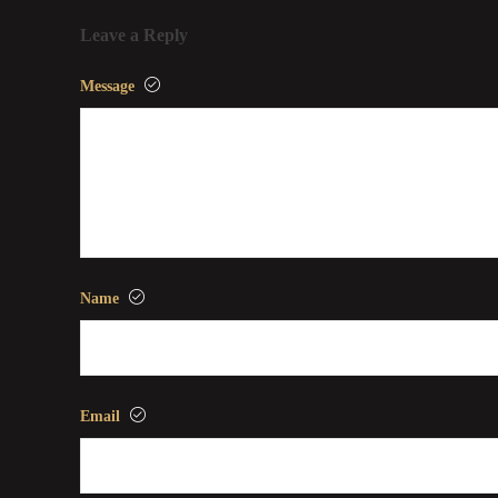
Leave a Reply
Message
Name
Email