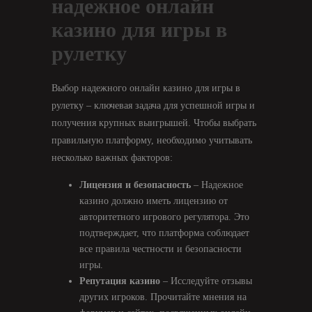
надежное онлайн
казино для игры в
рулетку
Выбор надежного онлайн казино для игры в
рулетку – ключевая задача для успешной игры и
получения крупных выигрышей. Чтобы выбрать
правильную платформу, необходимо учитывать
несколько важных факторов:
Лицензия и безопасность
– Надежное
казино должно иметь лицензию от
авторитетного игрового регулятора. Это
подтверждает, что платформа соблюдает
все правила честности и безопасности
игры.
Репутация казино
– Исследуйте отзывы
других игроков. Прочитайте мнения на