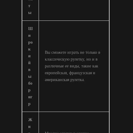
т
ы
Ш
и
ро
к
Вы сможете играть не только в
и
классическую рулетку, но и в
й
различные ее виды, такие как
в
европейская, французская и
ы
американская рулетка.
бо
р
иг
р
Ж
и