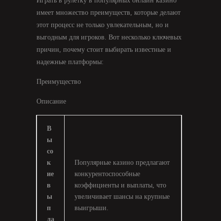
Играть в рулетку в популярных онлайн казино
имеет множество преимуществ, которые делают
этот процесс не только увлекательным, но и
выгодным для игроков. Вот несколько ключевых
причин, почему стоит выбирать известные и
надежные платформы:
Преимущество
Описание
В
ы
со
к
Популярные казино предлагают
ие
конкурентоспособные
в
коэффициенты и выплаты, что
ы
увеличивает шансы на крупные
п
выигрыши.
ла