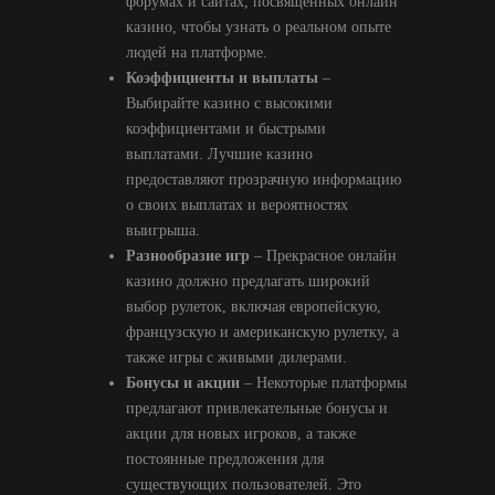
форумах и сайтах, посвященных онлайн
казино, чтобы узнать о реальном опыте
людей на платформе.
Коэффициенты и выплаты
–
Выбирайте казино с высокими
коэффициентами и быстрыми
выплатами. Лучшие казино
предоставляют прозрачную информацию
о своих выплатах и вероятностях
выигрыша.
Разнообразие игр
– Прекрасное онлайн
казино должно предлагать широкий
выбор рулеток, включая европейскую,
французскую и американскую рулетку, а
также игры с живыми дилерами.
Бонусы и акции
– Некоторые платформы
предлагают привлекательные бонусы и
акции для новых игроков, а также
постоянные предложения для
существующих пользователей. Это