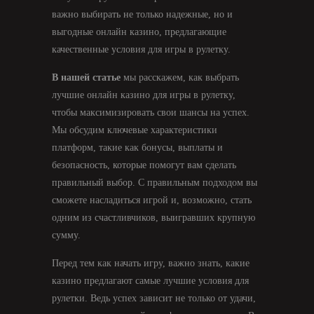
важно выбирать не только надежные, но и
выгодные онлайн казино, предлагающие
качественные условия для игры в рулетку.
В нашей статье
мы расскажем, как выбрать
лучшие онлайн казино для игры в рулетку,
чтобы максимизировать свои шансы на успех.
Мы обсудим ключевые характеристики
платформ, такие как бонусы, выплаты и
безопасность, которые помогут вам сделать
правильный выбор. С правильным подходом вы
сможете насладиться игрой и, возможно, стать
одним из счастливчиков, выигравших крупную
сумму.
Перед тем как начать игру, важно знать, какие
казино предлагают самые лучшие условия для
рулетки. Ведь успех зависит не только от удачи,