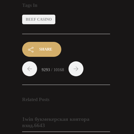
Tags In
BEEF CASINO
SHARE
9293
/ 10168
Related Posts
1win букмекерская контора
вход.6643