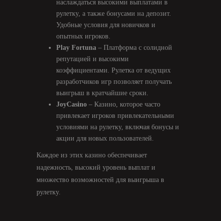
наслаждаться высокими выплатами в
рулетку, а также бонусами на депозит.
Удобные условия для новичков и
опытных игроков.
Play Fortuna
– Платформа с солидной
репутацией и высокими
коэффициентами. Рулетка от ведущих
разработчиков игр позволяет получать
выигрыш в кратчайшие сроки.
JoyCasino
– Казино, которое часто
привлекает игроков привлекательными
условиями на рулетку, включая бонусы и
акции для новых пользователей.
Каждое из этих казино обеспечивает
надежность, высокий уровень выплат и
множество возможностей для выигрыша в
рулетку.