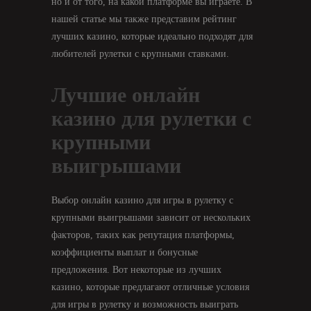
но и от того, на какой платформе вы играете. В
нашей статье мы также представим рейтинг
лучших казино, которые идеально подходят для
любителей рулетки с крупными ставками.
Лучшие онлайн
казино для рулетки с
крупными
выигрышами
Выбор онлайн казино для игры в рулетку с
крупными выигрышами зависит от нескольких
факторов, таких как репутация платформы,
коэффициенты выплат и бонусные
предложения. Вот некоторые из лучших
казино, которые предлагают отличные условия
для игры в рулетку и возможность выиграть