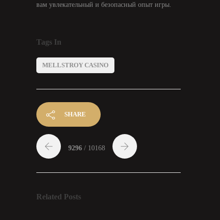
вам увлекательный и безопасный опыт игры.
Tags In
MELLSTROY CASINO
SHARE
9296
/ 10168
Related Posts