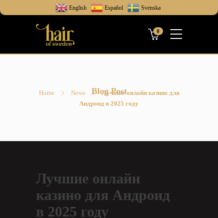
English
Español
Svenska
0
Blog Post
Home
News
Лучшие онлайн казино для
Андроид в 2025 году
Лучшие онлайн
казино для Андроид
в 2025 году