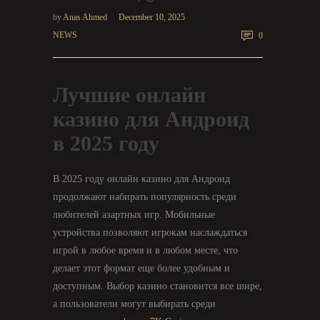
by
Anas Ahmed
December 10, 2025
NEWS
0
Лучшие онлайн
казино для Андроид
в 2025 году
В 2025 году онлайн казино для Андроид
продолжают набирать популярность среди
любителей азартных игр. Мобильные
устройства позволяют игрокам наслаждаться
игрой в любое время и в любом месте, что
делает этот формат еще более удобным и
доступным. Выбор казино становится все шире,
а пользователи могут выбирать среди