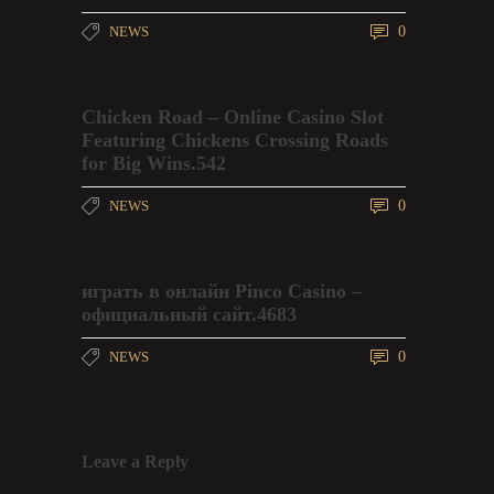
NEWS
0
Chicken Road – Online Casino Slot
Featuring Chickens Crossing Roads
for Big Wins.542
NEWS
0
играть в онлайн Pinco Casino –
официальный сайт.4683
NEWS
0
Leave a Reply