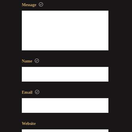
Message
Name
Email
Website