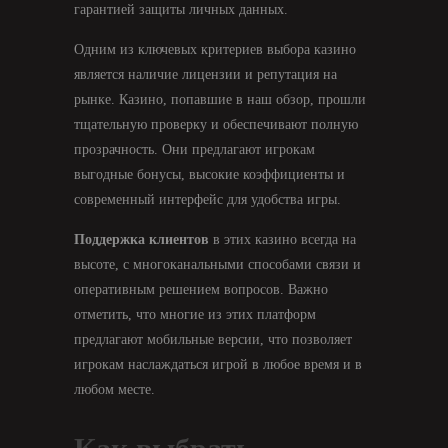
гарантией защиты личных данных.
Одним из ключевых критериев выбора казино
является наличие лицензии и репутация на
рынке. Казино, попавшие в наш обзор, прошли
тщательную проверку и обеспечивают полную
прозрачность. Они предлагают игрокам
выгодные бонусы, высокие коэффициенты и
современный интерфейс для удобства игры.
Поддержка клиентов
в этих казино всегда на
высоте, с многоканальными способами связи и
оперативным решением вопросов. Важно
отметить, что многие из этих платформ
предлагают мобильные версии, что позволяет
игрокам наслаждаться игрой в любое время и в
любом месте.