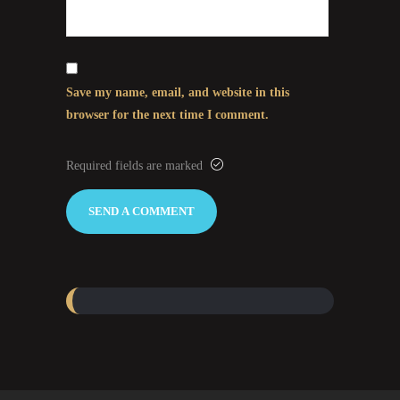
Save my name, email, and website in this
browser for the next time I comment.
Required fields are marked