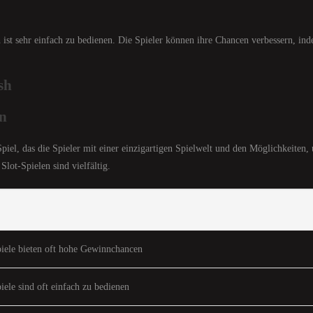
 ist sehr einfach zu bedienen. Die Spieler können ihre Chancen verbessern, in
sh
en
Spiel, das die Spieler mit einer einzigartigen Spielwelt und den Möglichkeiten,
lot-Spielen sind vielfältig.
iele bieten oft hohe Gewinnchancen
ele sind oft einfach zu bedienen