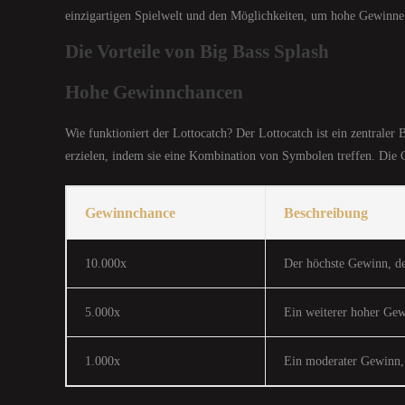
einzigartigen Spielwelt und den Möglichkeiten, um hohe Gewinne z
Die Vorteile von Big Bass Splash
Hohe Gewinnchancen
Wie funktioniert der Lottocatch? Der Lottocatch ist ein zentraler
erzielen, indem sie eine Kombination von Symbolen treffen. Die
Gewinnchance
Beschreibung
10.000x
Der höchste Gewinn, de
5.000x
Ein weiterer hoher Gew
1.000x
Ein moderater Gewinn, 