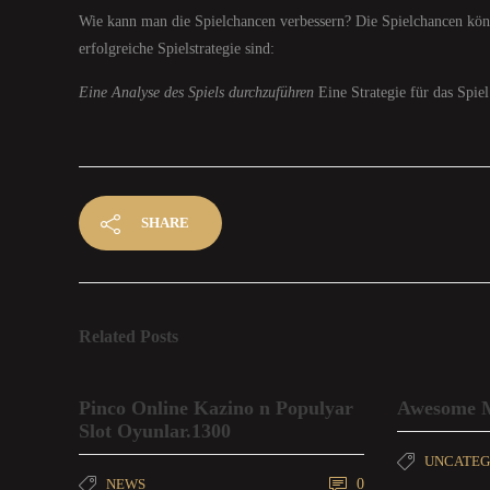
Wie kann man die Spielchancen verbessern? Die Spielchancen könne
erfolgreiche Spielstrategie sind:
Eine Analyse des Spiels durchzuführen
Eine Strategie für das Spie
SHARE
Related Posts
Pinco Online Kazino n Populyar
Awesome M
Slot Oyunlar.1300
UNCATEG
NEWS
0