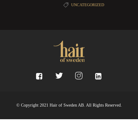
UNCATEGORIZED
© Copyright 2021 Hair of Sweden AB. All Rights Reserved.