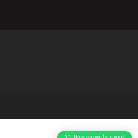
How can we help you?