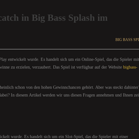
catch in Big Bass Splash im
BIG BASS S
Play entwickelt wurde. Es handelt sich um ein Online-Spiel, das die Spieler mi
inne zu erzielen, verzaubert. Das Spiel ist verfügbar auf der Website
bigbass-
cheinlich schon von den hohen Gewinnchancen gehört. Aber was steckt dahinter
dabei? In diesem Artikel werden wir uns diesen Fragen annehmen und Ihnen ze
ckelt wurde. Es handelt sich um ein Slot-Spiel, das die Spieler mit einer