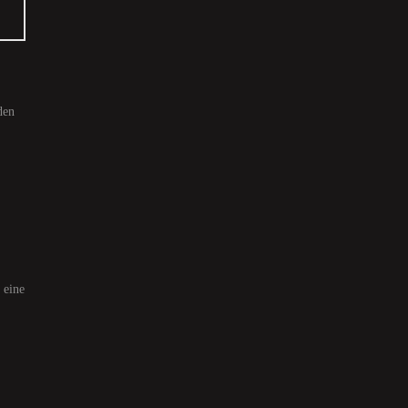
den
 eine