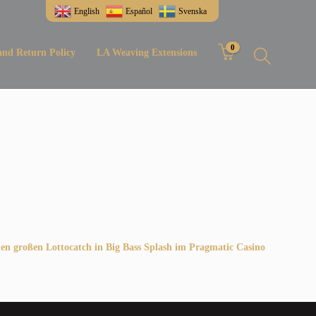
English
Español
Svenska
0
and Return Policy
LA Weaving Extensions
den großen Lottocatch in Big Bass Splash im Pragmatic Casino