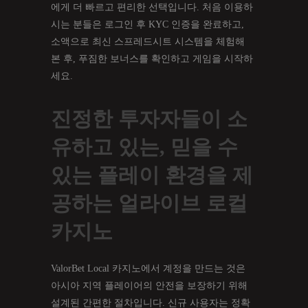
에게 더 빠르고 편리한 선택입니다. 처음 이용하
시는 분들은 로그인 후 KYC 인증을 완료하고,
소액으로 최신 스프레드시트 시스템을 체험해
본 후, 푸짐한 보너스를 확인하고 게임을 시작하
세요.
진정한 투자자들이 소
유하고 있는, 믿을 수
있는 플레이 환경을 제
공하는 얼라이브 로컬
카지노
ValorBet Local 카지노에서 계정을 만드는 것은
아시아 지역 플레이어의 안전을 보장하기 위해
설계된 간편한 절차입니다. 신규 사용자는 정확