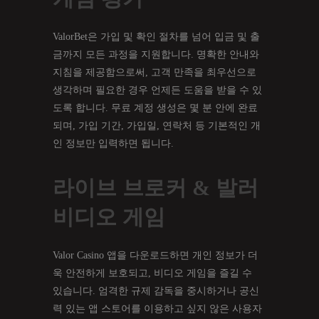
ValorBet은 가입 및 확인 절차를 넘어 입금 및 출
금까지 모든 과정을 지원합니다. 명확한 안내와
지침을 제공함으로써, 고객 만족을 최우선으로
생각하며 필요한 경우 언제든 도움을 받을 수 있
도록 합니다.
무료 계정 생성은 몇 분 안에 완료
되며, 가입 기간, 가입일, 연락처 등 기본적인 개
인 정보만 입력하면 됩니다.
라이브 브로커 & 발러
비디오 게임
Valor Casino 앱을 다운로드하면 개인 정보가 더
욱 안전하게 보호되고, 비디오 게임을 즐길 수
있습니다. 엄격한 규제 감독을 중시하거나 공신
력 있는 앱 스토어를 이용하고 싶지 않은 사용자