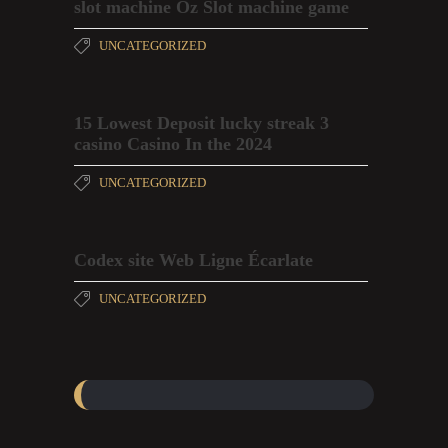
slot machine Oz Slot machine game
UNCATEGORIZED
15 Lowest Deposit lucky streak 3
casino Casino In the 2024
UNCATEGORIZED
Codex site Web Ligne Écarlate
UNCATEGORIZED