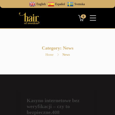
English
Español
Svenska
0
Category:
News
Home
News
Kasyno internetowe bez
weryfikacji – czy to
bezpieczne.408